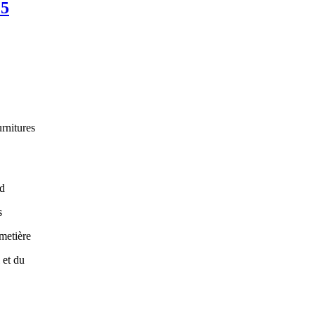
15
rnitures
rd
s
metière
et du