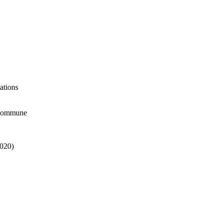
ations
 commune
2020)